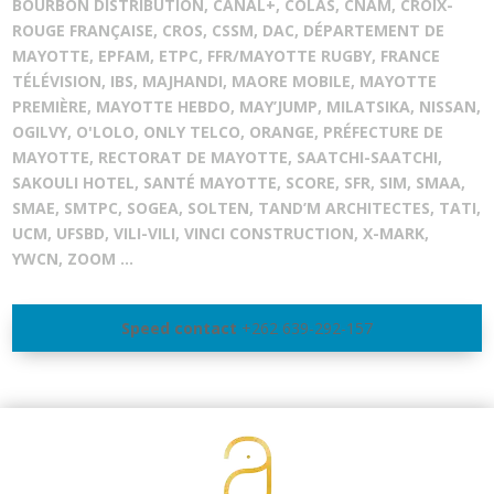
BOURBON DISTRIBUTION, CANAL+, COLAS, CNAM, CROIX-
ROUGE FRANÇAISE, CROS, CSSM, DAC, DÉPARTEMENT DE
MAYOTTE, EPFAM, ETPC, FFR/MAYOTTE RUGBY, FRANCE
TÉLÉVISION, IBS, MAJHANDI, MAORE MOBILE, MAYOTTE
PREMIÈRE, MAYOTTE HEBDO, MAY’JUMP, MILATSIKA, NISSAN,
OGILVY, O'LOLO, ONLY TELCO, ORANGE, PRÉFECTURE DE
MAYOTTE, RECTORAT DE MAYOTTE, SAATCHI-SAATCHI,
SAKOULI HOTEL, SANTÉ MAYOTTE, SCORE, SFR, SIM, SMAA,
SMAE, SMTPC, SOGEA, SOLTEN, TAND’M ARCHITECTES, TATI,
UCM, UFSBD, VILI-VILI, VINCI CONSTRUCTION, X-MARK,
YWCN, ZOOM ...
Speed contact
+262 639-292-157