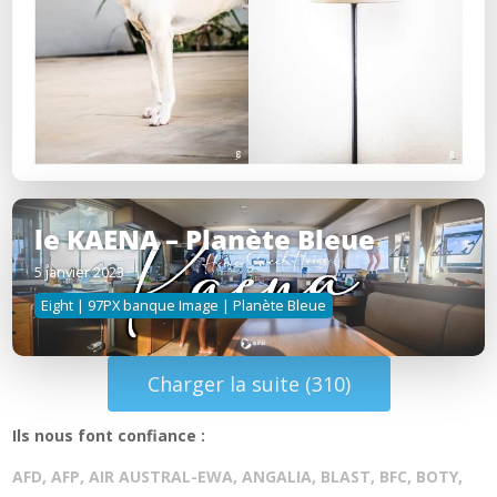
le KAENA – Planète Bleue
5 janvier 2023
Eight | 97PX banque Image | Planète Bleue
Charger la suite (310)
Ils nous font confiance :
AFD, AFP, AIR AUSTRAL-EWA, ANGALIA, BLAST, BFC, BOTY,