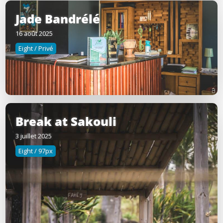
Jade Bandrélé
16 août 2025
Eight / Privé
Break at Sakouli
3 juillet 2025
Eight / 97px