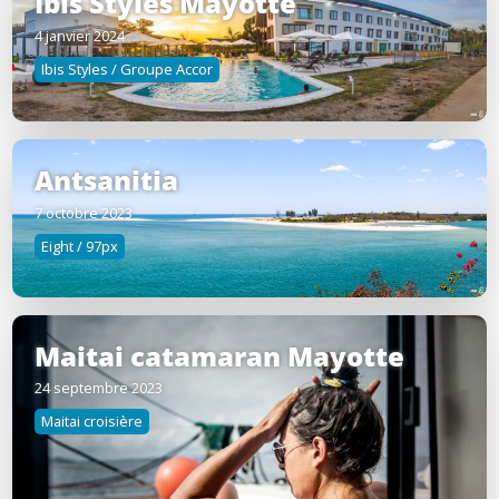
Ibis Styles Mayotte
4 janvier 2024
Ibis Styles / Groupe Accor
Antsanitia
7 octobre 2023
Eight / 97px
Maitai catamaran Mayotte
24 septembre 2023
Maitai croisière